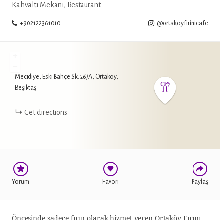
Kahvaltı Mekanı, Restaurant
+902122361010
@ortakoyfirinicafe
+
−
Mecidiye, Eski Bahçe Sk. 26/A, Ortaköy,
WHATSAPP
Beşiktaş
FACEBOOK
Get directions
TWITTER
Yorum
Favori
Paylaş
Öncesinde sadece fırın olarak hizmet veren Ortaköy Fırını,