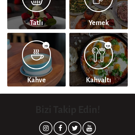
Tatlı
Yemek
79
131
Kahve
Kahvaltı
Bizi Takip Edin!