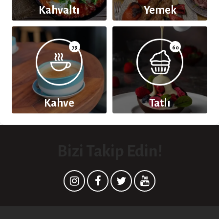
Kahvaltı
Yemek
79
60
Kahve
Tatlı
Bizi Takip Edin!