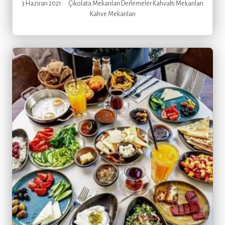
3 Haziran 2021
Çikolata Mekanları
Derlemeler
Kahvaltı Mekanları
Kahve Mekanları