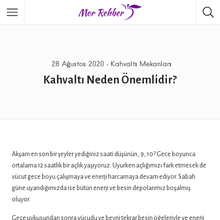
28 Ağustos 2020
Kahvaltı Mekanları
Kahvaltı Neden Önemlidir?
Akşam en son bir şeyler yediğiniz saati düşünün, 9, 10? Gece boyunca
ortalama 12 saatlik bir açlık yaşıyoruz. Uyurken açlığımızı fark etmesek de
vücut gece boyu çalışmaya ve enerji harcamaya devam ediyor. Sabah
güne uyandığımızda ise bütün enerji ve besin depolarımız boşalmış
oluyor.
Gece uykusundan sonra vücudu ve beyni tekrar besin öğeleriyle ve enerji