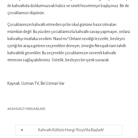
ile kahvaltıda doldurmazsak halsiz ve sinirli hissetmeye başlıyoruz. Bir de
çocuklarınızı düşünün.
Çocuklarınızın kahvaltı etmeden iyi bir okul gününe hazır olmaları
mümkün değil. Bu yüzden çocuklarınızla kahvaltı savaşı yapmayın, onlara
kahvaltıyı mutlaka sevdirin. Nasıl mı? Onların sevdiği lezzetle, besleyici
içeriği bir araya getiren seçenekleri deneyin; örneğin Nesquik tam tahıllı
kahvaltılık gevrekler. Bu seçenekle çocuklarınızın severek kahvaltı
etmesini sağlayabilirsiniz. Üstelik, besleyici bir içerik sunarak.
Kaynak: Uzman TV, Bir Uzman Var
KAHVALTI MEKANLARI
Kahvaltı Kültürü Hangi Yüzyıl’da Başladı!