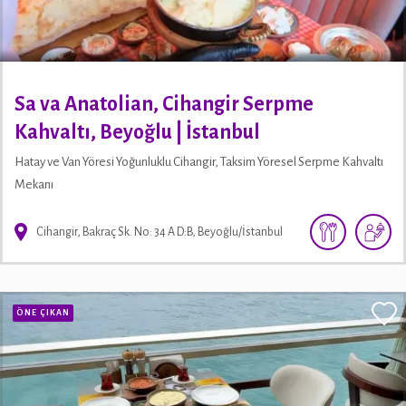
Sa va Anatolian, Cihangir Serpme
Kahvaltı, Beyoğlu | İstanbul
Hatay ve Van Yöresi Yoğunluklu Cihangir, Taksim Yöresel Serpme Kahvaltı
Mekanı
Cihangir, Bakraç Sk. No: 34 A D:B, Beyoğlu/İstanbul
ÖNE ÇIKAN