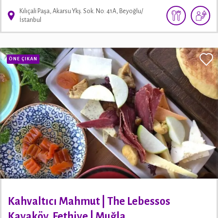
Kılıçali Paşa, Akarsu Ykş. Sok. No: 41A, Beyoğlu/
İstanbul
ÖNE ÇIKAN
Kahvaltıcı Mahmut | The Lebessos
Kayaköy, Fethiye | Muğla