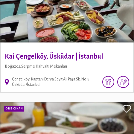
Kai Çengelköy, Üsküdar | İstanbul
Boğazda Serpme Kahvaltı Mekanları
Çengelköy, Kaptanı Derya Seyit Ali Paşa Sk. No:8,
Üsküdar/İstanbul
ÖNE ÇIKAN