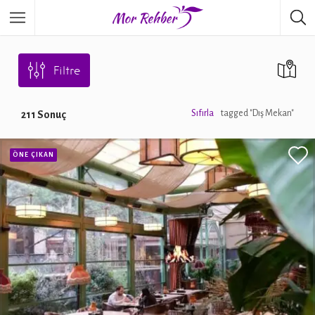
Filtre
Sıfırla
tagged "Dış Mekan"
211
Sonuç
ÖNE ÇIKAN