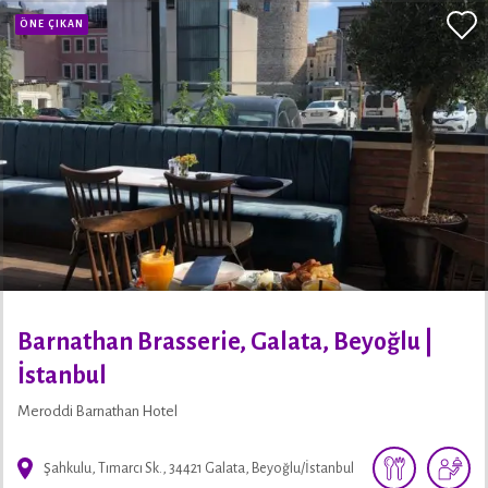
ÖNE ÇIKAN
Barnathan Brasserie, Galata, Beyoğlu |
İstanbul
Meroddi Barnathan Hotel
Şahkulu, Tımarcı Sk., 34421 Galata, Beyoğlu/İstanbul