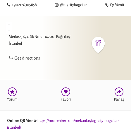
+902126305858
@bigcitybagcilar
Qr Menü
+
−
Merkez, 674. Sk No:9, 34200, Bağcılar/
WHATSAPP
İstanbul
FACEBOOK
Get directions
TWITTER
Yorum
Favori
Paylaş
Online QR Menü
:
https://morrehber.com/mekanlar/big-city-bagcilar-
istanbul/