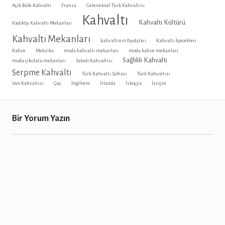
Açık Büfe Kahvaltı
Fransa
Geleneksel Türk Kahvaltısı
Kahvaltı
Kahvaltı Kültürü
Kadıköy Kahvaltı Mekanları
Kahvaltı Mekanları
kahvaltının faydaları
Kahvaltı İçecekleri
Kahve
Meksika
moda kahvaltı mekanları
moda kahve mekanları
Sağlıklı Kahvaltı
moda çikolata mekanları
Sabah Kahvaltısı
Serpme Kahvaltı
Türk Kahvaltı Sofrası
Türk Kahvaltısı
Van Kahvaltısı
Çay
İngiltere
İrlanda
İskoçya
İsviçre
Bir Yorum Yazın