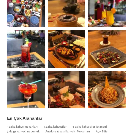
En Çok Arananlar
3 dalga kahve mekanları
3. dalga kahveciler
3. dalga kahveciler istanbul
3. dalga kahveci ne demek
Anadolu Yakası Kahvaltı Mekanları
Açık Büfe