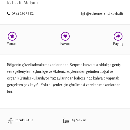
Kahvaltı Mekanı
0541 229 52 82
@ethemefendikavhalti
TWITTER
Yorum
Favori
Paylaş
Bölgenin güzel kahvaltı mekanlarından. Serpme kahvaltısı oldukça geniş
ve reçelleriyle meşhur. Ege ve Akdeniz köylerinden getirilen doğal ve
organik ürünler kullanılıyor. Yaz aylarından bahçesinde kahvaltı yapmak
gerçekten çok keyifli. Yolu düşenler için görülmesi gereken mekanlardan
biri.
Çocuklu Aile
Dış Mekan