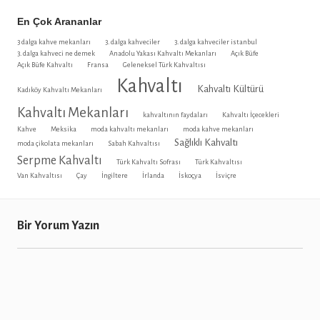
En Çok Arananlar
3 dalga kahve mekanları
3. dalga kahveciler
3. dalga kahveciler istanbul
3. dalga kahveci ne demek
Anadolu Yakası Kahvaltı Mekanları
Açık Büfe
Açık Büfe Kahvaltı
Fransa
Geleneksel Türk Kahvaltısı
Kahvaltı
Kahvaltı Kültürü
Kadıköy Kahvaltı Mekanları
Kahvaltı Mekanları
kahvaltının faydaları
Kahvaltı İçecekleri
Kahve
Meksika
moda kahvaltı mekanları
moda kahve mekanları
Sağlıklı Kahvaltı
moda çikolata mekanları
Sabah Kahvaltısı
Serpme Kahvaltı
Türk Kahvaltı Sofrası
Türk Kahvaltısı
Van Kahvaltısı
Çay
İngiltere
İrlanda
İskoçya
İsviçre
Bir Yorum Yazın