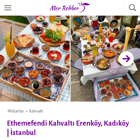
Mekanlar
Kahvaltı
WHATSAPP
Ethemefendi Kahvaltı Erenköy, Kadıköy
| İstanbul
FACEBOOK