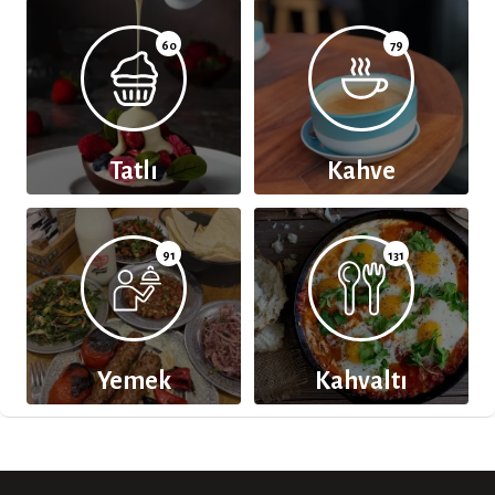
60
79
Tatlı
Kahve
91
131
Yemek
Kahvaltı