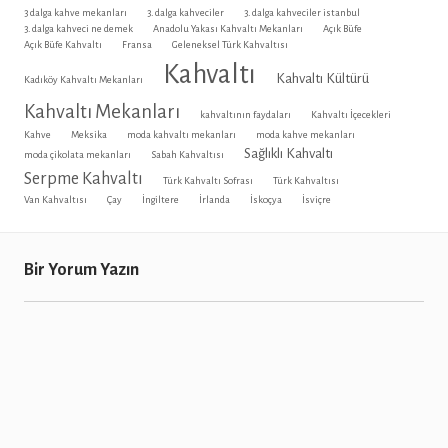
3 dalga kahve mekanları
3. dalga kahveciler
3. dalga kahveciler istanbul
3. dalga kahveci ne demek
Anadolu Yakası Kahvaltı Mekanları
Açık Büfe
Açık Büfe Kahvaltı
Fransa
Geleneksel Türk Kahvaltısı
Kahvaltı
Kahvaltı Kültürü
Kadıköy Kahvaltı Mekanları
Kahvaltı Mekanları
kahvaltının faydaları
Kahvaltı İçecekleri
Kahve
Meksika
moda kahvaltı mekanları
moda kahve mekanları
Sağlıklı Kahvaltı
moda çikolata mekanları
Sabah Kahvaltısı
Serpme Kahvaltı
Türk Kahvaltı Sofrası
Türk Kahvaltısı
Van Kahvaltısı
Çay
İngiltere
İrlanda
İskoçya
İsviçre
Bir Yorum Yazın