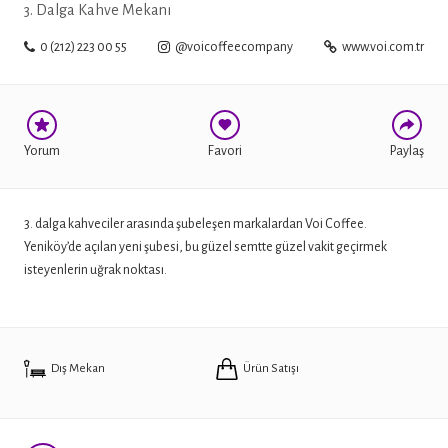
3. Dalga Kahve Mekanı
0 (212) 223 00 55
@voicoffeecompany
www.voi.com.tr
TWITTER
Yorum
Favori
Paylaş
3. dalga kahveciler arasında şubeleşen markalardan Voi Coffee.
Yeniköy’de açılan yeni şubesi, bu güzel semtte güzel vakit geçirmek
isteyenlerin uğrak noktası.
Dış Mekan
Ürün Satışı