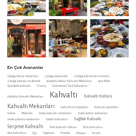
En Çok Arananlar
3 dalga kahve mekanları
3. dalga kahveciler
3. dalga kahveciler istanbul
3. dalga kahveci ne demek
Anadolu Yakası Kahvaltı Mekanları
Açık Büfe
Açık Büfe Kahvaltı
Fransa
Geleneksel Türk Kahvaltısı
Kahvaltı
Kahvaltı Kültürü
Kadıköy Kahvaltı Mekanları
Kahvaltı Mekanları
kahvaltının faydaları
Kahvaltı İçecekleri
Kahve
Meksika
moda kahvaltı mekanları
moda kahve mekanları
Sağlıklı Kahvaltı
moda çikolata mekanları
Sabah Kahvaltısı
Serpme Kahvaltı
Türk Kahvaltı Sofrası
Türk Kahvaltısı
Van Kahvaltısı
Çay
İngiltere
İrlanda
İskoçya
İsviçre