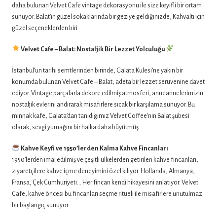
daha bulunan Velvet Cafe vintage dekorasyonu ile size keyifli bir ortam
sunuyor. Balat’ın güzel sokaklarında bir geziye geldiğinizde, Kahvaltı için
güzel seçeneklerden biri.
Velvet Cafe – Balat: Nostaljik Bir Lezzet Yolculuğu
İstanbul’un tarihi semtlerinden birinde, Galata Kulesi’ne yakın bir
konumda bulunan Velvet Cafe – Balat, adeta bir lezzet serüvenine davet
ediyor. Vintage parçalarla dekore edilmiş atmosferi, anneannelerimizin
nostaljik evlerini andırarak misafirlere sıcak bir karşılama sunuyor. Bu
minnak kafe, Galata’dan tanıdığımız Velvet Coffee’nin Balat şubesi
olarak, sevgi yumağını bir halka daha büyütmüş.
Kahve Keyfi ve 1950’lerden Kalma Kahve Fincanları
1950’lerden imal edilmiş ve çeşitli ülkelerden getirilen kahve fincanları,
ziyaretçilere kahve içme deneyimini özel kılıyor. Hollanda, Almanya,
Fransa, Çek Cumhuriyeti… Her fincan kendi hikayesini anlatıyor. Velvet
Cafe, kahve öncesi bu fincanları seçme ritüeli ile misafirlere unutulmaz
bir başlangıç sunuyor.