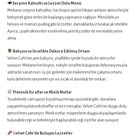
🍽
Serpme Kahvaltı ve Lezzet Dolu Menü
Mekanın serpme kahvaltısı, her köşesi ayrı bir hikaye anlatan atmosferiyle
birleşerek güne enfes bir başlangıç yapmanızı sağlıyor. Menüdeki un
helvası ve mama’s puding gibi lezzetler, damaklarda iz bırakacak nitelikte.
Ayrıca, çeşitli ülkelerden esinlenilmiş yeni lezzetler de menüdeki yerini
almış.
Bahçesi ve İncelikle Dekore Edilmiş Ortam
Velvet Cafe’nin şirin bahçesi, yeşillikler içinde huzurlu bir atmosfer
sunuyor. Mekanın her köşesi, eskiyle zerafeti buluşturan dekorasyonuyla
adeta bir sanat eseri. İş için gelenler için mükemmel bir çalışma ortamı,
kafa dinlemek isteyenler için ise sıcak ve davetkâr bir mekan.
Platonik İtiraflar ve Minik Notlar
Tuvaletinde cam şişeye koyulmuş mesajcı pusulalar gibi, duvarlara
yapıştırılmış platonik itiraflar ve ince mesajlar, Velvet Cafe’nin duygu dolu
atmosferini yansıtıyor. Minik notlar, müşterilerin duygusal paylaşımlarda
bulunabileceği ve birbirleriyle bağ kurabileceği özel bir alan sunuyor.
V
elvet Cafe’de Buluşan Lezzetler