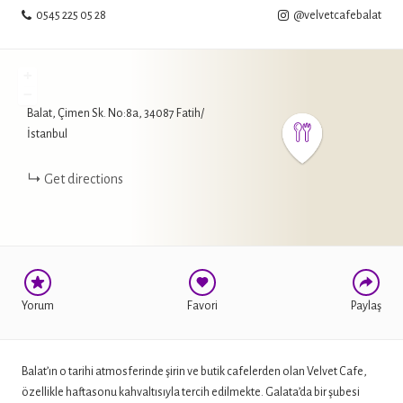
0545 225 05 28
@velvetcafebalat
+
−
Balat, Çimen Sk. No:8a, 34087 Fatih/
WHATSAPP
İstanbul
FACEBOOK
Get directions
TWITTER
Yorum
Favori
Paylaş
Balat’ın o tarihi atmosferinde şirin ve butik cafelerden olan Velvet Cafe,
özellikle haftasonu kahvaltısıyla tercih edilmekte. Galata’da bir şubesi