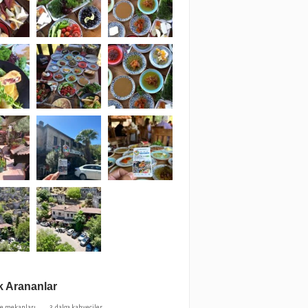
 Arananlar
ve mekanları
3. dalga kahveciler