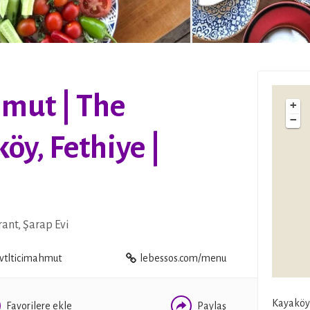
hmut | The
+
−
öy, Fethiye |
WHATSAPP
FACEBOOK
ant, Şarap Evi
TWITTER
tlticimahmut
lebessos.com/menu
Kayaköy
Favorilere ekle
Paylaş