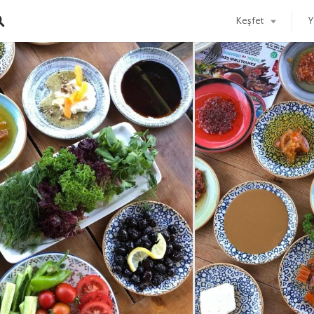
Keşfet
Y