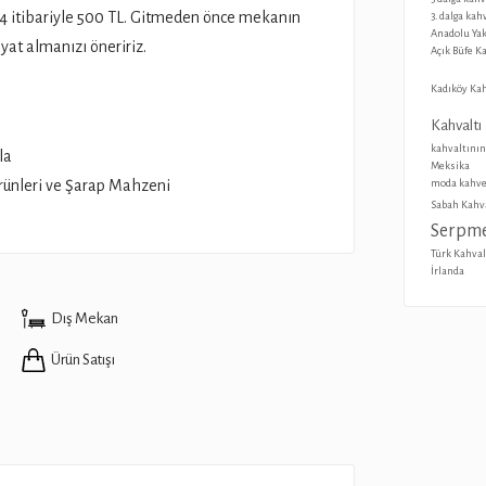
24 itibariyle 500 TL. Gitmeden önce mekanın
3. dalga kah
Anadolu Yak
yat almanızı öneririz.
Açık Büfe K
Kadıköy Kah
Kahvaltı
kahvaltının
la
Meksika
Ürünleri ve Şarap Mahzeni
moda kahve
Sabah Kahva
Serpme
Türk Kahval
İrlanda
Dış Mekan
Ürün Satışı