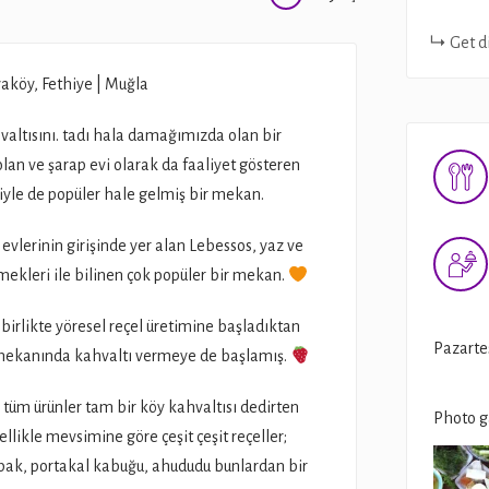
Get d
aköy, Fethiye | Muğla
valtısını. tadı hala damağımızda olan bir
lan ve şarap evi olarak da faaliyet gösteren
yle de popüler hale gelmiş bir mekan.
evlerinin girişinde yer alan Lebessos, yaz ve
emekleri ile bilinen çok popüler bir mekan.
irlikte yöresel reçel üretimine başladıktan
Pazarte
te mekanında kahvaltı vermeye de başlamış.
tüm ürünler tam bir köy kahvaltısı dedirten
Photo g
llikle mevsimine göre çeşit çeşit reçeller;
abak, portakal kabuğu, ahududu bunlardan bir