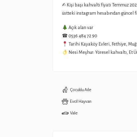
✍️ Kişi başı kahvaltı fiyatı Temmuz 20
üstteki instagram hesabından güncel fi
Açık alan var
☎ 0536 484 72 90
Tarihi Kayaköy Evleri, Fethiye, Muğ
Nesi Meşhur: Yöresel kahvaltı, Et 
Çocuklu Aile
Evcil Hayvan
Vale