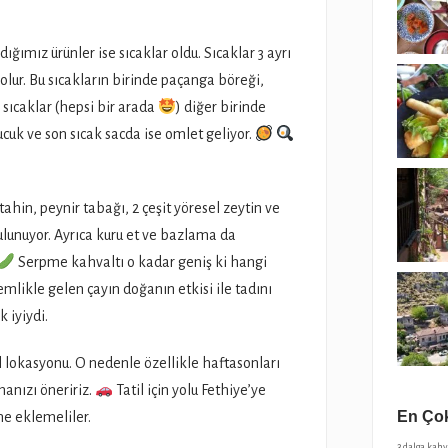
ğımız ürünler ise sıcaklar oldu. Sıcaklar 3 ayrı
 olur. Bu sıcakların birinde paçanga böreği,
 sıcaklar (hepsi bir arada
) diğer birinde
cuk ve son sıcak sacda ise omlet geliyor.
in, peynir tabağı, 2 çeşit yöresel zeytin ve
ulunuyor. Ayrıca kuru et ve bazlama da
Serpme kahvaltı o kadar geniş ki hangi
demlikle gelen çayın doğanın etkisi ile tadını
 iyiydi.
il lokasyonu. O nedenle özellikle haftasonları
anızı öneririz.
Tatil için yolu Fethiye’ye
En Çok
ne eklemeliler.
3 dalga kah