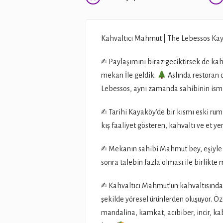
Kahvaltıcı Mahmut | The Lebessos Kay
✍
Paylaşımını biraz geciktirsek de kah
mekan İle geldik.
Aslında restoran o
Lebessos, aynı zamanda sahibinin ismi
✍
Tarihi Kayaköy’de bir kısmı eski rum 
kış faaliyet gösteren, kahvaltı ve et y
✍
Mekanın sahibi Mahmut bey, eşiyle b
sonra talebin fazla olması ile birlik
✍
Kahvaltıcı Mahmut’un kahvaltısında 
şekilde yöresel ürünlerden oluşuyor. Öze
mandalina, kamkat, acıbiber, incir, k