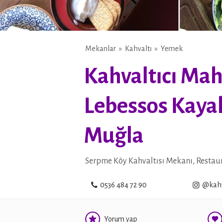
Mekanlar
Kahvaltı
Yemek
Kahvaltıcı Ma
Lebessos Kayak
Muğla
Serpme Köy Kahvaltısı Mekanı, Restaur
0536 484 72 90
@kahv
Yorum yap