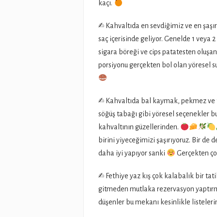
kaçı.
✍
Kahvaltıda en sevdiğimiz ve en şaşırdı
saç içerisinde geliyor. Genelde 1 veya 2
sigara böreği ve cips patatesten oluşan
porsiyonu gerçekten bol olan yöresel su
✍
Kahvaltıda bal kaymak, pekmez ve tah
söğüş tabağı gibi yöresel seçenekler b
kahvaltının güzellerinden.
birini yiyeceğimizi şaşırıyoruz. Bir de 
daha iyi yapıyor sanki
Gerçekten çok
✍
Fethiye yaz kış çok kalabalık bir tat
gitmeden mutlaka rezervasyon yaptırm
düşenler bu mekanı kesinlikle listeleri