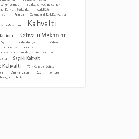
veciler istanbul
3. dalga kahveci ne demek
ası Kahvaltı Mekanları
Açık Büfe
ahvaltı
Fransa
Geleneksel Türk Kahvaltısı
Kahvaltı
valtı Mekanları
Kahvaltı Mekanları
 Kültürü
 faydaları
Kahvaltı İçecekleri
Kahve
moda kahvaltı mekanları
 mekanları
moda çikolata mekanları
Sağlıklı Kahvaltı
ltısı
 Kahvaltı
Türk Kahvaltı Sofrası
tısı
Van Kahvaltısı
Çay
İngiltere
İskoçya
İsviçre