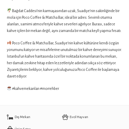
Bağdat Caddesi’nin karmaşasından uzak, Suadiye’nin sakinliğinde bir
mola için Poco Coffee & Matcha Bar, ideal bir adres. Sevimli oturma
alanları, samimi atmosferiyle kahve severleri ağırlıyor. Burası, sadece
kahve içilen bir mekan değil, aynı zamanda bir matcha keşfi yapma fırsatı.
Poco Coffee & Matcha Bar, Suadiye’nin kahve kültürüne kendi özgün
yorumunu katıyor ve misafirlerine unutulmaz bir kahve deneyimi sunuyor.
İstanbul’un kahve haritasında özel bir noktada konumlanan bu mekan,
her damak zevkine hitap eden lezzetleriyle adından sıkça söz ettiriyor.
Ziyaretçilerini bekliyor, kahve yolculuğunuza Poco Coffee ile başlamaya
davet ediyor.
#kahvemekanları #morrehber
Dış Mekan
Evcil Hayvan