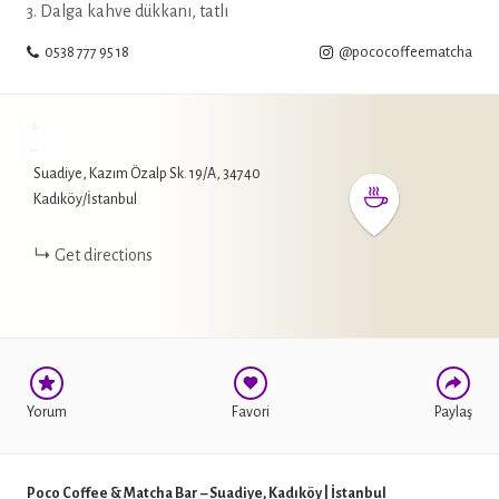
3. Dalga kahve dükkanı, tatlı
0538 777 95 18
@pococoffeematcha
+
−
Suadiye, Kazım Özalp Sk. 19/A, 34740
WHATSAPP
Kadıköy/İstanbul
FACEBOOK
Get directions
TWITTER
Yorum
Favori
Paylaş
Poco Coffee & Matcha Bar – Suadiye, Kadıköy | İstanbul