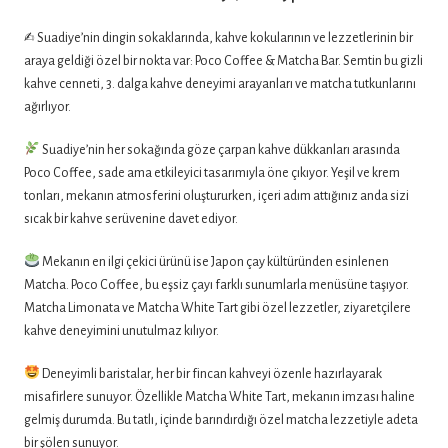
✍️ Suadiye’nin dingin sokaklarında, kahve kokularının ve lezzetlerinin bir
araya geldiği özel bir nokta var: Poco Coffee & Matcha Bar. Semtin bu gizli
kahve cenneti, 3. dalga kahve deneyimi arayanları ve matcha tutkunlarını
ağırlıyor.
Suadiye’nin her sokağında göze çarpan kahve dükkanları arasında
Poco Coffee, sade ama etkileyici tasarımıyla öne çıkıyor. Yeşil ve krem
tonları, mekanın atmosferini oluştururken, içeri adım attığınız anda sizi
sıcak bir kahve serüvenine davet ediyor.
Mekanın en ilgi çekici ürünü ise Japon çay kültüründen esinlenen
Matcha. Poco Coffee, bu eşsiz çayı farklı sunumlarla menüsüne taşıyor.
Matcha Limonata ve Matcha White Tart gibi özel lezzetler, ziyaretçilere
kahve deneyimini unutulmaz kılıyor.
Deneyimli baristalar, her bir fincan kahveyi özenle hazırlayarak
misafirlere sunuyor. Özellikle Matcha White Tart, mekanın imzası haline
gelmiş durumda. Bu tatlı, içinde barındırdığı özel matcha lezzetiyle adeta
bir şölen sunuyor.