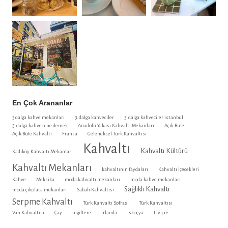
En Çok Arananlar
3 dalga kahve mekanları
3. dalga kahveciler
3. dalga kahveciler istanbul
3. dalga kahveci ne demek
Anadolu Yakası Kahvaltı Mekanları
Açık Büfe
Açık Büfe Kahvaltı
Fransa
Geleneksel Türk Kahvaltısı
Kahvaltı
Kahvaltı Kültürü
Kadıköy Kahvaltı Mekanları
Kahvaltı Mekanları
kahvaltının faydaları
Kahvaltı İçecekleri
Kahve
Meksika
moda kahvaltı mekanları
moda kahve mekanları
Sağlıklı Kahvaltı
moda çikolata mekanları
Sabah Kahvaltısı
Serpme Kahvaltı
Türk Kahvaltı Sofrası
Türk Kahvaltısı
Van Kahvaltısı
Çay
İngiltere
İrlanda
İskoçya
İsviçre