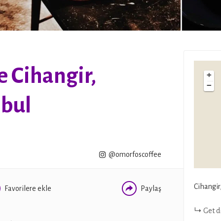
 Cihangir,
+
−
nbul
WHATSAPP
FACEBOOK
TWITTER
@omorfoscoffee
Cihangir
Favorilere ekle
Paylaş
Get d