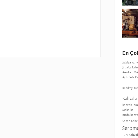
En Çok
3 dalga kah
3. dalga kah
Anadolu Yak
Açık Büfe K
Kadıköy Kah
Kahvaltı
kahvaltının
Meksika
moda kahve
Sabah Kahva
Serpme
Türk Kahval