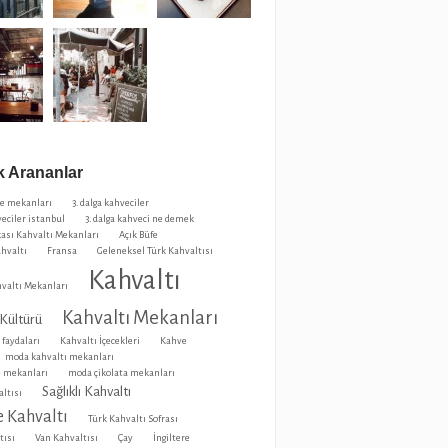
 Arananlar
ve mekanları
3. dalga kahveciler
veciler istanbul
3. dalga kahveci ne demek
ası Kahvaltı Mekanları
Açık Büfe
ahvaltı
Fransa
Geleneksel Türk Kahvaltısı
Kahvaltı
valtı Mekanları
Kahvaltı Mekanları
 Kültürü
 faydaları
Kahvaltı İçecekleri
Kahve
moda kahvaltı mekanları
 mekanları
moda çikolata mekanları
Sağlıklı Kahvaltı
ltısı
 Kahvaltı
Türk Kahvaltı Sofrası
tısı
Van Kahvaltısı
Çay
İngiltere