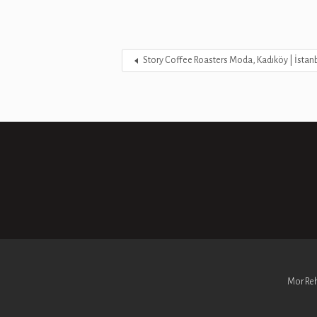
Story Coffee Roasters Moda, Kadıköy | İstan
Mor Reh