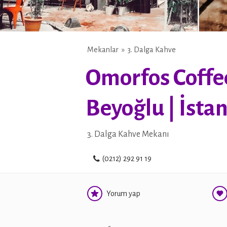
Mekanlar
3. Dalga Kahve
Omorfos Coffee
Beyoğlu | İsta
3. Dalga Kahve Mekanı
(0212) 292 91 19
Yorum yap