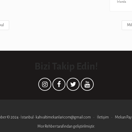
İrlanda
bul
Mil
Bizi Takip Edin!
ber © 2024 • İstanbul • kahvaltimekanlaricom@gmail.com
İletişim
Mekan Payl
Mor Rehber
tarafından geliştirilmiştir.