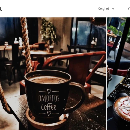
Keşfet
Y