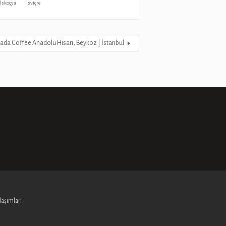
İskoçya
İsviçre
ada Coffee Anadolu Hisarı, Beykoz | İstanbul
aşımları