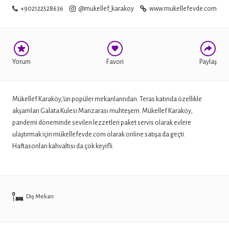
+902122528636
@mukellef_karakoy
www.mukellefevde.com
TWITTER
Yorum
Favori
Paylaş
Mükellef Karaköy,’ün popüler mekanlarından. Teras katında özellikle
akşamları Galata Kulesi Manzarası muhteşem. Mükellef Karaköy,
pandemi döneminde sevilen lezzetleri paket servis olarak evlere
ulaştırmak için mükellefevde.com olarak online satışa da geçti.
Haftasonları kahvaltısı da çok keyifli.
Dış Mekan