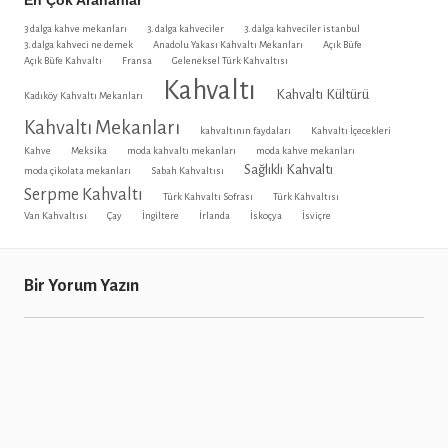
En Çok Arananlar
3 dalga kahve mekanları
3. dalga kahveciler
3. dalga kahveciler istanbul
3. dalga kahveci ne demek
Anadolu Yakası Kahvaltı Mekanları
Açık Büfe
Açık Büfe Kahvaltı
Fransa
Geleneksel Türk Kahvaltısı
Kahvaltı
Kahvaltı Kültürü
Kadıköy Kahvaltı Mekanları
Kahvaltı Mekanları
kahvaltının faydaları
Kahvaltı İçecekleri
Kahve
Meksika
moda kahvaltı mekanları
moda kahve mekanları
Sağlıklı Kahvaltı
moda çikolata mekanları
Sabah Kahvaltısı
Serpme Kahvaltı
Türk Kahvaltı Sofrası
Türk Kahvaltısı
Van Kahvaltısı
Çay
İngiltere
İrlanda
İskoçya
İsviçre
Bir Yorum Yazın