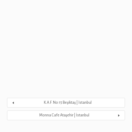
K.A.F. No:15 Beşiktaş | İstanbul
Monna Cafe Ataşehir | İstanbul