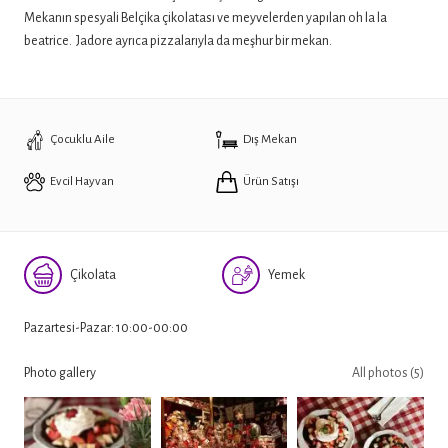
Mekanın spesyali Belçika çikolatası ve meyvelerden yapılan oh la la
beatrice. Jadore ayrıca pizzalarıyla da meşhur bir mekan.
Çocuklu Aile
Dış Mekan
Evcil Hayvan
Ürün Satışı
Çikolata
Yemek
Pazartesi-Pazar: 10:00-00:00
Photo gallery
All photos (5)