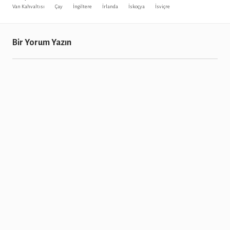
Van Kahvaltısı
Çay
İngiltere
İrlanda
İskoçya
İsviçre
Bir Yorum Yazın