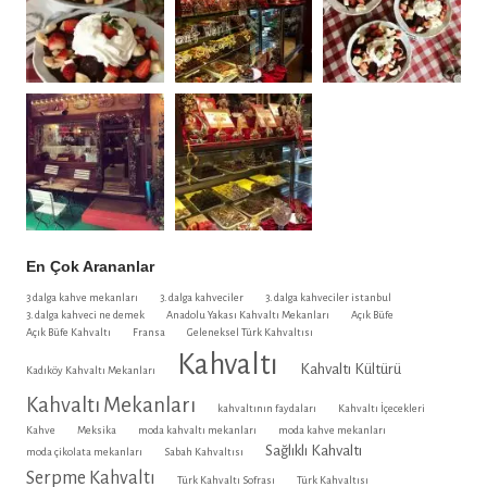
En Çok Arananlar
3 dalga kahve mekanları
3. dalga kahveciler
3. dalga kahveciler istanbul
3. dalga kahveci ne demek
Anadolu Yakası Kahvaltı Mekanları
Açık Büfe
Açık Büfe Kahvaltı
Fransa
Geleneksel Türk Kahvaltısı
Kahvaltı
Kahvaltı Kültürü
Kadıköy Kahvaltı Mekanları
Kahvaltı Mekanları
kahvaltının faydaları
Kahvaltı İçecekleri
Kahve
Meksika
moda kahvaltı mekanları
moda kahve mekanları
Sağlıklı Kahvaltı
moda çikolata mekanları
Sabah Kahvaltısı
Serpme Kahvaltı
Türk Kahvaltı Sofrası
Türk Kahvaltısı