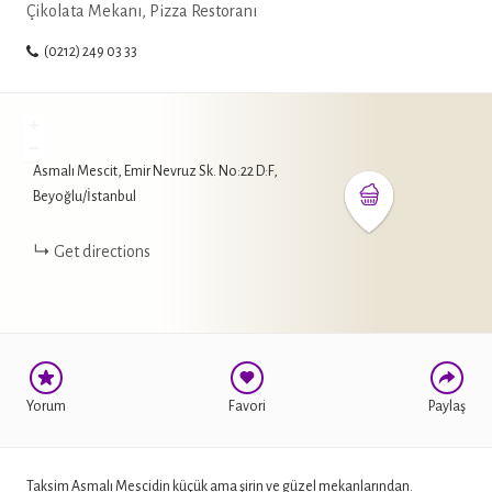
Çikolata Mekanı, Pizza Restoranı
(0212) 249 03 33
+
−
Asmalı Mescit, Emir Nevruz Sk. No:22 D:F,
WHATSAPP
Beyoğlu/İstanbul
FACEBOOK
Get directions
TWITTER
Yorum
Favori
Paylaş
Taksim Asmalı Mescidin küçük ama şirin ve güzel mekanlarından.