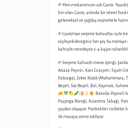
✍
Yeni mekanımızın adı Gasto. Teşviki
biri olan Gasto, aslında bir street food 
geleneksel ve çağdaş reçetelerle harm
✍
Gasto’nun serpme kahvaltısı öyle bir 
söyleyebileceğiniz her şey bu menüye 
kahvaltı neredeyse 3-4 kişiye rahatlıkl
✍
Serpme kahvaltı menü içeriği; Şarküte
Abaza Peyniri, Kars Gravyeri, Siyah 
Kaburga), Joker Kütük (Muhammara, T
Reçeli, Süt Reçeli, Bal, Kaymak, Sahine
Bakırda Peynirli 
Paçanga Böreği, Kızartma Tabağı, Pan
çaydan oluşuyor. Pankekleri cicibebe b
ile masaya servis ediliyor.