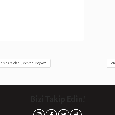
 Mesire Alanı , Merkez | Beykoz
At
Bizi Takip Edin!