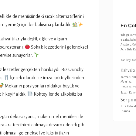
likle de menüsündeki sıcak alternatiflerini
m yemeği için bir buluşma planladık.
En Çok
3 dalga kah
ahvaltılarıyla değil, öğle ve akşam
3. dalga kah
Anadolu Yak
od restoranı.
Sokak lezzetlerini geleneksel
Açık Büfe K
ervise sunuyorlar.
Kadıköy Kah
lezzetler gerçekten harikaydı. Biz Crunchy
Kahvaltı
kahvaltının
k.
İçecek olarak ise imza kokteyllerinden
Meksika
Mekanın porsiyonları oldukça büyük ve
moda kahve
Sabah Kahva
ir keyif aldık.
Kokteyller de alkolsüz bu
Serpme
Türk Kahval
İrlanda
özgün dekorasyonu, mükemmel menüleri ile
 ara ara tercihimiz olmaya devam edecek gibi.
i olması, geleneksel ve lüks tatların