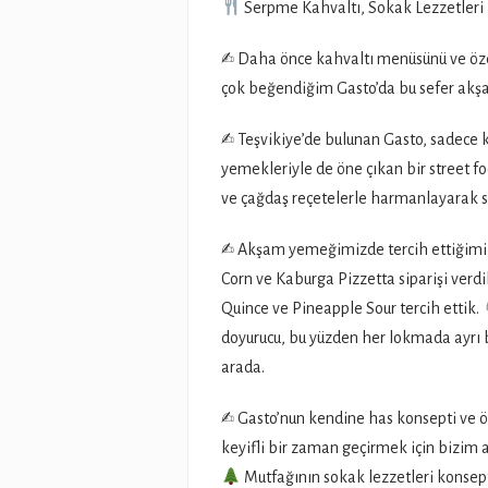
Serpme Kahvaltı, Sokak Lezzetleri
✍
Daha önce kahvaltı menüsünü ve özel
çok beğendiğim Gasto’da bu sefer akşa
✍
Teşvikiye’de bulunan Gasto, sadece k
yemekleriyle de öne çıkan bir street fo
ve çağdaş reçetelerle harmanlayarak s
✍
Akşam yemeğimizde tercih ettiğimiz 
Corn ve Kaburga Pizzetta siparişi verdi
Quince ve Pineapple Sour tercih ettik.
doyurucu, bu yüzden her lokmada ayrı b
arada.
✍
Gasto’nun kendine has konsepti ve 
keyifli bir zaman geçirmek için bizim
Mutfağının sokak lezzetleri konsept