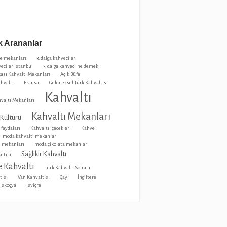
 Arananlar
ve mekanları
3. dalga kahveciler
veciler istanbul
3. dalga kahveci ne demek
ası Kahvaltı Mekanları
Açık Büfe
ahvaltı
Fransa
Geleneksel Türk Kahvaltısı
Kahvaltı
valtı Mekanları
Kahvaltı Mekanları
 Kültürü
 faydaları
Kahvaltı İçecekleri
Kahve
moda kahvaltı mekanları
 mekanları
moda çikolata mekanları
Sağlıklı Kahvaltı
ltısı
 Kahvaltı
Türk Kahvaltı Sofrası
tısı
Van Kahvaltısı
Çay
İngiltere
İskoçya
İsviçre