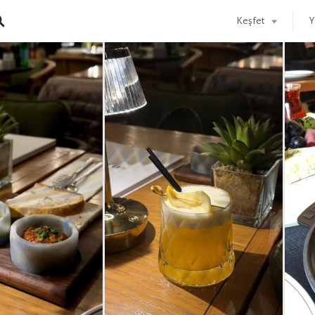
Keşfet
Y