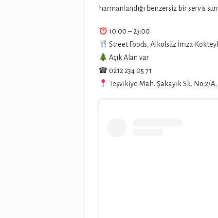
harmanlandığı benzersiz bir servis sunu
10:00 – 23:00
Street Foods, Alkolsüz İmza Kokteyl
Açık Alan var
☎ 0212 234 05 71
Teşvikiye Mah. Şakayık Sk. No:2/A,