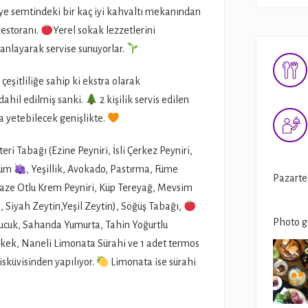
ye semtindeki bir kaç iyi kahvaltı mekanından
restoranı.
Yerel sokak lezzetlerini
anlayarak servise sunuyorlar.
çeşitliliğe sahip ki ekstra olarak
dahil edilmiş sanki.
2 kişilik servis edilen
a yetebilecek genişlikte.
ri Tabağı (Ezine Peyniri, İsli Çerkez Peyniri,
Üzüm
, Yeşillik, Avokado, Pastırma, Füme
Pazartes
aze Otlu Krem Peyniri, Küp Tereyağ, Mevsim
, Siyah Zeytin,Yeşil Zeytin), Söğüş Tabağı,
Photo g
Sucuk, Sahanda Yumurta, Tahin Yoğurtlu
kek, Naneli Limonata Sürahi ve 1 adet termos
isküvisinden yapılıyor.
Limonata ise sürahi