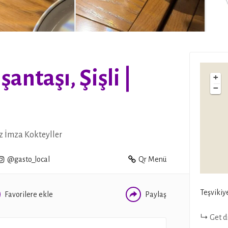
antaşı, Şişli |
+
−
WHATSAPP
FACEBOOK
z İmza Kokteyller
TWITTER
@gasto_local
Qr Menü
Teşvikiy
Favorilere ekle
Paylaş
Get d