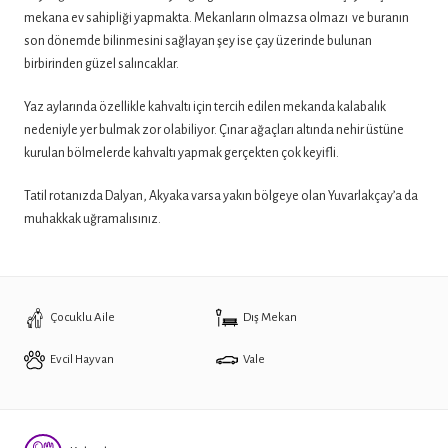
mekana ev sahipliği yapmakta. Mekanların olmazsa olmazı ve buranın
son dönemde bilinmesini sağlayan şey ise çay üzerinde bulunan
birbirinden güzel salıncaklar.
Yaz aylarında özellikle kahvaltı için tercih edilen mekanda kalabalık
nedeniyle yer bulmak zor olabiliyor. Çınar ağaçları altında nehir üstüne
kurulan bölmelerde kahvaltı yapmak gerçekten çok keyifli.
Tatil rotanızda Dalyan, Akyaka varsa yakın bölgeye olan Yuvarlakçay’a da
muhakkak uğramalısınız.
Çocuklu Aile
Dış Mekan
Evcil Hayvan
Vale