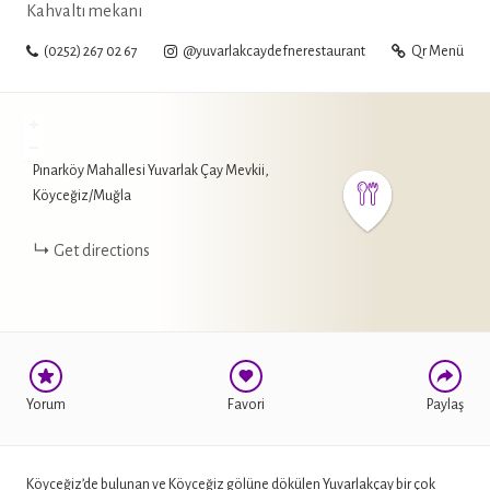
Kahvaltı mekanı
(0252) 267 02 67
@yuvarlakcaydefnerestaurant
Qr Menü
+
−
Pınarköy Mahallesi Yuvarlak Çay Mevkii,
WHATSAPP
Köyceğiz/Muğla
FACEBOOK
Get directions
TWITTER
Yorum
Favori
Paylaş
Köyceğiz’de bulunan ve Köyceğiz gölüne dökülen Yuvarlakçay bir çok