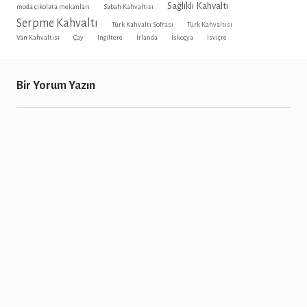
Sağlıklı Kahvaltı
moda çikolata mekanları
Sabah Kahvaltısı
Serpme Kahvaltı
Türk Kahvaltı Sofrası
Türk Kahvaltısı
Van Kahvaltısı
Çay
İngiltere
İrlanda
İskoçya
İsviçre
Bir Yorum Yazın