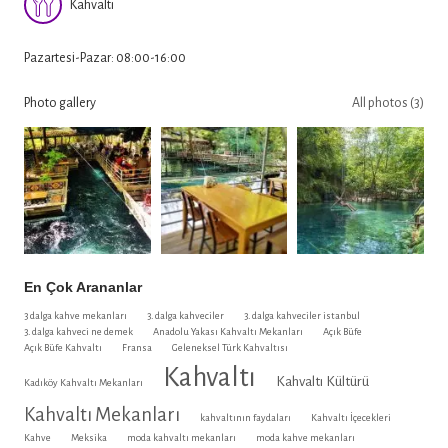
Kahvaltı
Pazartesi-Pazar: 08:00-16:00
Photo gallery
All photos (3)
En Çok Arananlar
3 dalga kahve mekanları
3. dalga kahveciler
3. dalga kahveciler istanbul
3. dalga kahveci ne demek
Anadolu Yakası Kahvaltı Mekanları
Açık Büfe
Açık Büfe Kahvaltı
Fransa
Geleneksel Türk Kahvaltısı
Kahvaltı
Kahvaltı Kültürü
Kadıköy Kahvaltı Mekanları
Kahvaltı Mekanları
kahvaltının faydaları
Kahvaltı İçecekleri
Kahve
Meksika
moda kahvaltı mekanları
moda kahve mekanları