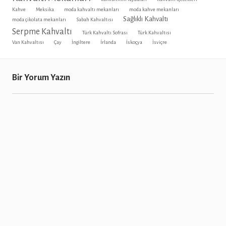
Kahve
Meksika
moda kahvaltı mekanları
moda kahve mekanları
Sağlıklı Kahvaltı
moda çikolata mekanları
Sabah Kahvaltısı
Serpme Kahvaltı
Türk Kahvaltı Sofrası
Türk Kahvaltısı
Van Kahvaltısı
Çay
İngiltere
İrlanda
İskoçya
İsviçre
Bir Yorum Yazın