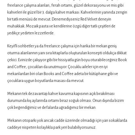
freelance çalışma alanları, ferah ortamı, güzel dekorasyonu ve mis gibi
kahveleri ile güzel bir 3. dalga kahve markası. Kahvelerinin yanında zengin
bir tatlı menüsü de mevcut. Denemediyseniz Red Velvet deneyin
muhakkak. Mozaik pasta ve kendilerine özgü diğer tatlı çeşitleri de
yedikçe yedirten lezzetlerde.
Keyifli sohbetler ya da freelance çalışma için harika bir mekan geniş
oturma alanlarının yanı sıra kitaplarla oluşturulan konsepti oldukça dikkat
çekici. Evinizde çalışıyor gibi bir hissiyatla gün boyu oturabileceğiniz Book
and Coffee, çocukları da unutmuyor. Çocuklu aileler için en iyi
mekanlardan biri olan Books and Coffee adeta bir kütüphane gibi ve
çocuklara uygun boyutlarda masası da mevcut.
Mekanın tek dezavantajı kahve kavurma kapısının açık bırakılması
durumunda kış aylarında ortamı biraz soğuk olması. Onun dışında bizim
çok beğendiğimiz ve defalarda uğradığımız bir mekan.
Mekanın otoparkı yok ancak cadde üzerinde olmadığı için yan sokaklarda
caddeye nispeten kolaylıkla park yeri bulabiliyorsunuz.