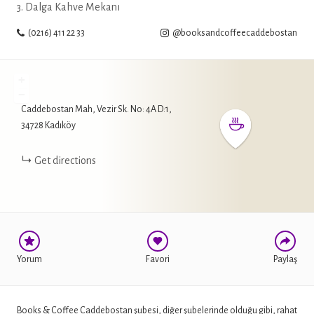
3. Dalga Kahve Mekanı
(0216) 411 22 33
@booksandcoffeecaddebostan
+
−
Caddebostan Mah, Vezir Sk. No: 4A D:1,
WHATSAPP
34728 Kadıköy
FACEBOOK
Get directions
TWITTER
Yorum
Favori
Paylaş
Books & Coffee Caddebostan şubesi, diğer şubelerinde olduğu gibi, rahat