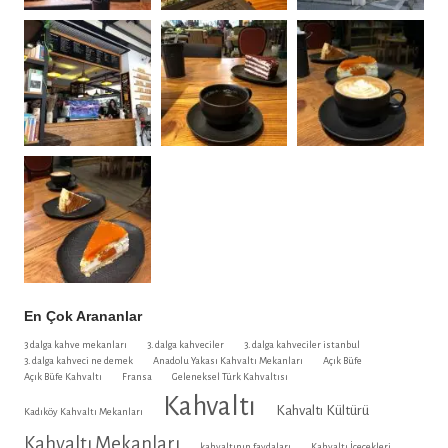
En Çok Arananlar
3 dalga kahve mekanları
3. dalga kahveciler
3. dalga kahveciler istanbul
3. dalga kahveci ne demek
Anadolu Yakası Kahvaltı Mekanları
Açık Büfe
Açık Büfe Kahvaltı
Fransa
Geleneksel Türk Kahvaltısı
Kahvaltı
Kahvaltı Kültürü
Kadıköy Kahvaltı Mekanları
Kahvaltı Mekanları
kahvaltının faydaları
Kahvaltı İçecekleri