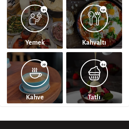
91
131
Yemek
Kahvaltı
79
60
Kahve
Tatlı