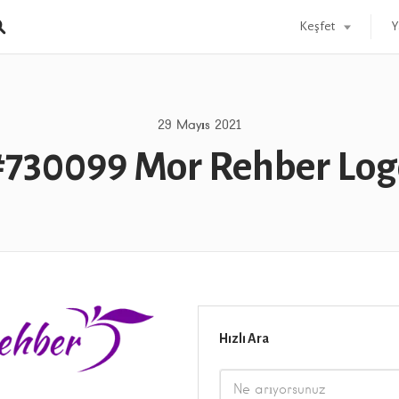
Keşfet
Y
29 Mayıs 2021
#730099 Mor Rehber Log
Hızlı Ara