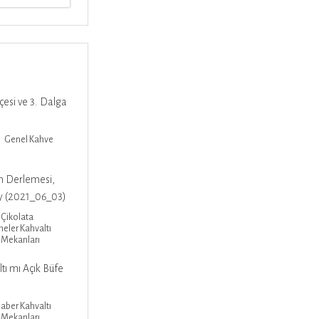
çesi ve 3. Dalga
Genel
Kahve
n Derlemesi,
 (2021_06_03)
Çikolata
meler
Kahvaltı
 Mekanları
ı mı Açık Büfe
aber
Kahvaltı
 Mekanları