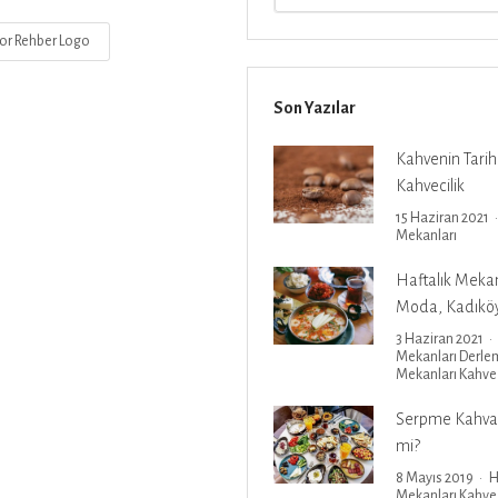
r Rehber Logo
Son Yazılar
Kahvenin Tarih
Kahvecilik
15 Haziran 2021
Mekanları
Haftalık Meka
Moda, Kadıköy
3 Haziran 2021
Mekanları
Derle
Mekanları
Kahve
Serpme Kahvalt
mi?
8 Mayıs 2019
H
Mekanları
Kahve