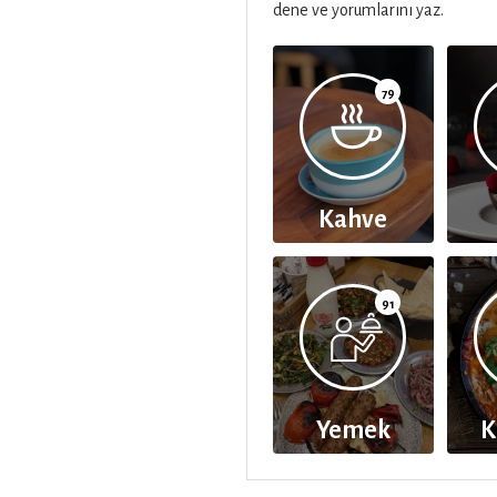
dene ve yorumlarını yaz.
79
Kahve
91
Yemek
K