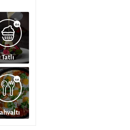
60
Tatlı
131
ahvaltı