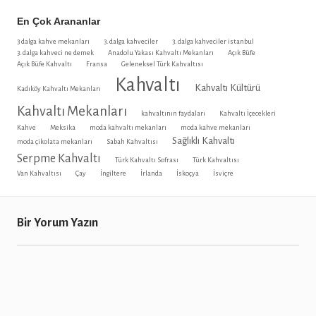
En Çok Arananlar
3 dalga kahve mekanları
3. dalga kahveciler
3. dalga kahveciler istanbul
3. dalga kahveci ne demek
Anadolu Yakası Kahvaltı Mekanları
Açık Büfe
Açık Büfe Kahvaltı
Fransa
Geleneksel Türk Kahvaltısı
Kahvaltı
Kahvaltı Kültürü
Kadıköy Kahvaltı Mekanları
Kahvaltı Mekanları
kahvaltının faydaları
Kahvaltı İçecekleri
Kahve
Meksika
moda kahvaltı mekanları
moda kahve mekanları
Sağlıklı Kahvaltı
moda çikolata mekanları
Sabah Kahvaltısı
Serpme Kahvaltı
Türk Kahvaltı Sofrası
Türk Kahvaltısı
Van Kahvaltısı
Çay
İngiltere
İrlanda
İskoçya
İsviçre
Bir Yorum Yazın