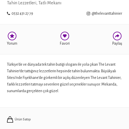
Tahin Lezzetleri, Tatlı Mekanı
0532 431 27 79
@thelevanttahinier
TWITTER
Yorum
Favori
Paylaş
Türkiye’de ve dünyada tek tahin butiği sloganı ile yola çıkan The Levant
Tahinier’de tattığınız lezzetlerin hepsinde tahin bulunmakta. Büyükyalı
Sitesi’nde Fişekhane’de görkemli bir açılış düzenleyen The Levant Tahinier,
farklı lezzetleri tatmayı sevenlere güzel seçenekler sunuyor. Mekanda,
sunumlarda gerçekten çok güzel.
Ürün Satışı