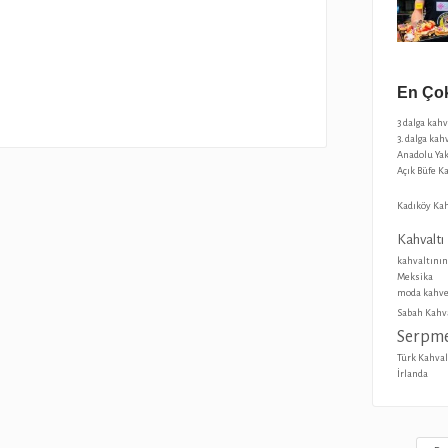
En Çok
3 dalga kah
3. dalga kah
Anadolu Yak
Açık Büfe K
Kadıköy Kah
Kahvaltı
kahvaltının
Meksika
moda kahve
Sabah Kahva
Serpme
Türk Kahval
İrlanda