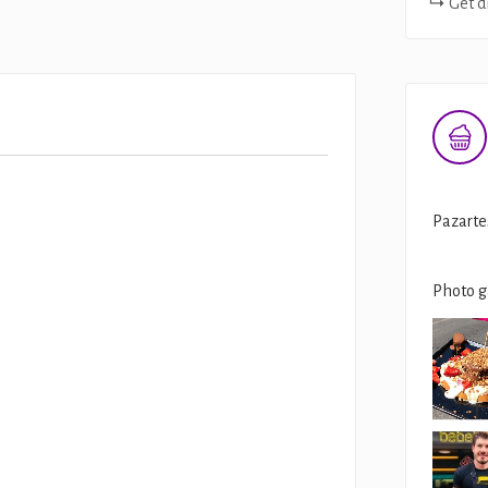
Get d
Pazarte
Photo g