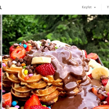
Keşfet
Y