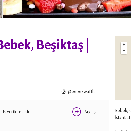
ebek, Beşiktaş |
+
−
WHATSAPP
FACEBOOK
TWITTER
@bebekwaffle
Bebek, C
Favorilere ekle
Paylaş
İstanbul