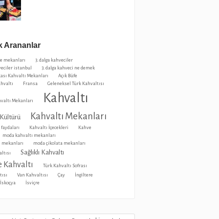
 Arananlar
ve mekanları
3. dalga kahveciler
veciler istanbul
3. dalga kahveci ne demek
ası Kahvaltı Mekanları
Açık Büfe
ahvaltı
Fransa
Geleneksel Türk Kahvaltısı
Kahvaltı
valtı Mekanları
Kahvaltı Mekanları
 Kültürü
 faydaları
Kahvaltı İçecekleri
Kahve
moda kahvaltı mekanları
 mekanları
moda çikolata mekanları
Sağlıklı Kahvaltı
ltısı
 Kahvaltı
Türk Kahvaltı Sofrası
tısı
Van Kahvaltısı
Çay
İngiltere
İskoçya
İsviçre